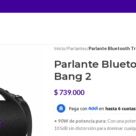
Inicio
/
Parlantes
/
Parlante Bluetooth T
Parlante Bluet
Bang 2
$
739.000
•
90W de potencia pura:
Con una potenc
105dB sin distorsión para dominar cualqui