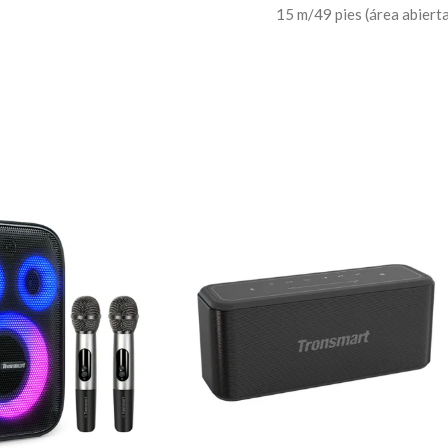
15 m/49 pies (área abiert
5V/3A, 9V/2.22A, a través
90W
Incorporado
IPX6
enido de audio)
LED apagado: hasta 26 ho
4,5 horas
53Hz-20KHz
Bluetooth