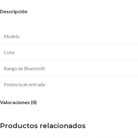
Descripción
Modelo
Color
Rango de Bluetooth
Potencia de entrada
Potencia de salida
Valoraciones (0)
Micrófono
Productos relacionados
Clasificación del IP