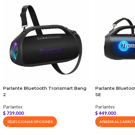
Tiempo de reproducción (varía según el nivel de volumen y el cont
Tiempo de carga
Rango de frecuencia
Modos de reproducción
Compatible con aplicación Tronsmart
Parlante Bluetooth Tronsmart Bang
Parlante Blueto
2
SE
Luces
Parlantes
Parlantes
Dimensión del producto
$
739.000
$
449.000
SELECCIONAR OPCIONES
AÑADIR AL CARRIT
Peso del Producto