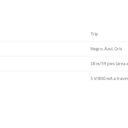
Trip
Negro, Azul, Gris
18 m/59 pies (área 
5 V/800 mA a través
10W
Incorporado
IPX7