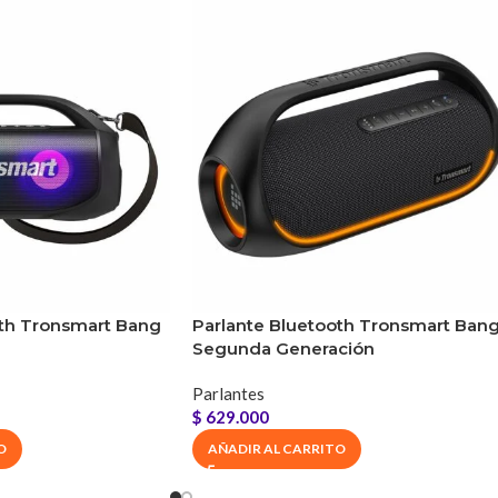
enido de audio)
Hasta 20 horas
3 horas
20Hz-20KHz
Bluetooth
Auxiliar
No
oth Tronsmart Bang
Parlante Bluetooth Tronsmart Ban
Segunda Generación
No
Parlantes
169,5 x 81 x 40,7mm
$
629.000
O
AÑADIR AL CARRITO
317g/0,639lbs