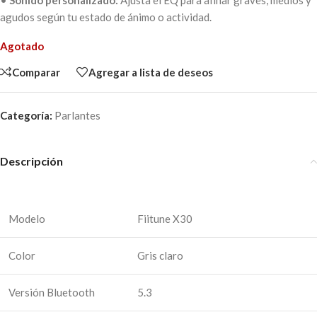
•
Sonido personalizado:
Ajusta el EQ para afinar graves, medios y
agudos según tu estado de ánimo o actividad.
Agotado
Comparar
Agregar a lista de deseos
Categoría:
Parlantes
Descripción
Modelo
Fiitune X30
Color
Gris claro
Versión Bluetooth
5.3